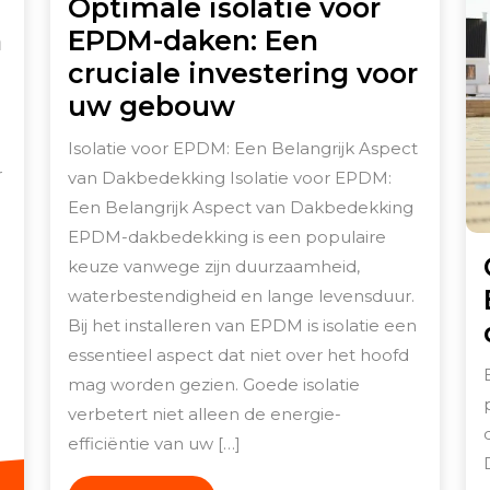
Optimale isolatie voor
n
EPDM-daken: Een
ptimale
cruciale investering voor
solatie
Optimale
uw gebouw
et
isolatie
Isolatie voor EPDM: Een Belangrijk Aspect
PDM:
voor
r
van Dakbedekking Isolatie voor EPDM:
uurzaamheid
EPDM-
Een Belangrijk Aspect van Dakbedekking
n
daken:
EPDM-dakbedekking is een populaire
fficiëntie
Een
keuze vanwege zijn duurzaamheid,
oor
waterbestendigheid en lange levensduur.
cruciale
Bij het installeren van EPDM is isolatie een
w
investering
essentieel aspect dat niet over het hoofd
ak
voor
mag worden gezien. Goede isolatie
uw
verbetert niet alleen de energie-
gebouw
efficiëntie van uw […]