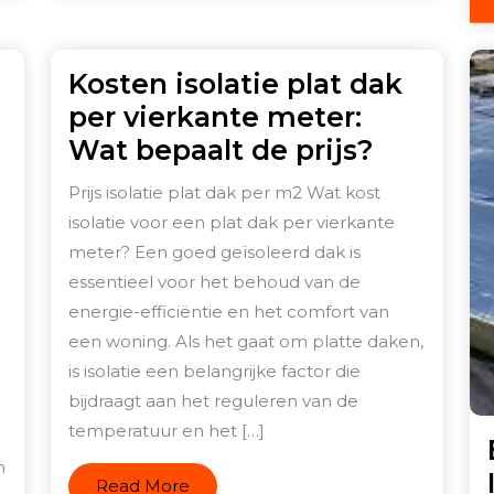
Kosten isolatie plat dak
per vierkante meter:
Kosten
Wat bepaalt de prijs?
isolatie
Prijs isolatie plat dak per m2 Wat kost
plat
isolatie voor een plat dak per vierkante
gen
dak
meter? Een goed geïsoleerd dak is
per
essentieel voor het behoud van de
vierkant
energie-efficiëntie en het comfort van
een woning. Als het gaat om platte daken,
meter:
is isolatie een belangrijke factor die
Wat
bijdraagt aan het reguleren van de
riaal
bepaalt
temperatuur en het […]
de
n
prijs?
Read
Read More