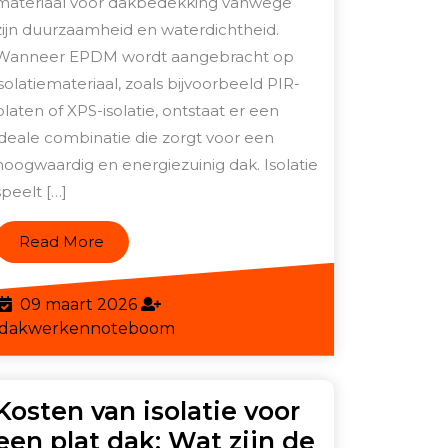
voor
materiaal voor dakbedekking vanwege
zijn duurzaamheid en waterdichtheid.
duurzame
Wanneer EPDM wordt aangebracht op
daken
isolatiemateriaal, zoals bijvoorbeeld PIR-
platen of XPS-isolatie, ontstaat er een
ideale combinatie die zorgt voor een
hoogwaardig en energiezuinig dak. Isolatie
speelt […]
Read
Read More
More
09
09 maart 2026
maart
dakwerkennoteboom
dakwerkennoteboom
2026
Kosten van isolatie voor
een plat dak: Wat zijn de