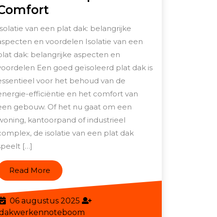
Efficiënte
Comfort
PIR
Isolatie van een plat dak: belangrijke
Platdak
aspecten en voordelen Isolatie van een
Isolatie
plat dak: belangrijke aspecten en
voor
voordelen Een goed geïsoleerd plat dak is
Optimaal
essentieel voor het behoud van de
energie-efficiëntie en het comfort van
Comfort
een gebouw. Of het nu gaat om een
woning, kantoorpand of industrieel
complex, de isolatie van een plat dak
speelt […]
Read
Read More
More
06
06 augustus 2025
augustus
dakwerkennoteboom
dakwerkennoteboom