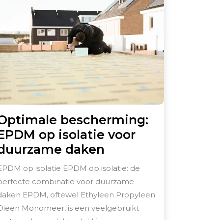
Optimale bescherming:
EPDM op isolatie voor
Optimale
duurzame daken
bescherming:
EPDM op isolatie EPDM op isolatie: de
EPDM
perfecte combinatie voor duurzame
op
daken EPDM, oftewel Ethyleen Propyleen
isolatie
Dieen Monomeer, is een veelgebruikt