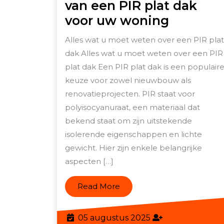
van een PIR plat dak
Alles
voor uw woning
over
Alles wat u moet weten over een PIR plat
de
dak Alles wat u moet weten over een PIR
voordel
plat dak Een PIR plat dak is een populair
van
keuze voor zowel nieuwbouw als
een
renovatieprojecten. PIR staat voor
polyisocyanuraat, een materiaal dat
PIR
bekend staat om zijn uitstekende
plat
isolerende eigenschappen en lichte
dak
gewicht. Hier zijn enkele belangrijke
voor
aspecten […]
uw
woning
Read
Read More
More
05
05 augustus 2025