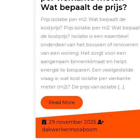
De
Wat bepaalt de prijs?
kos
Prijs isolatie per m2: Wat bepaalt de
va
kostprijs? Prijs isolatie per m2: Wat bepaal
iso
de kostprijs? Isolatie is een essentieel
pe
onderdeel van het bouwen of renoveren
vie
van een woning. Het zorgt voor een
aangenaam binnenklimaat en helpt
me
energie te besparen. Een veelgestelde
Wa
vraag is: wat kost isolatie per vierkante
bep
meter (m2)? De prijs van isolatie […]
de
pri
Read
Read More
More
29
29 november 2025
november
dakwerkennote
dakwerkennoteboom
2025