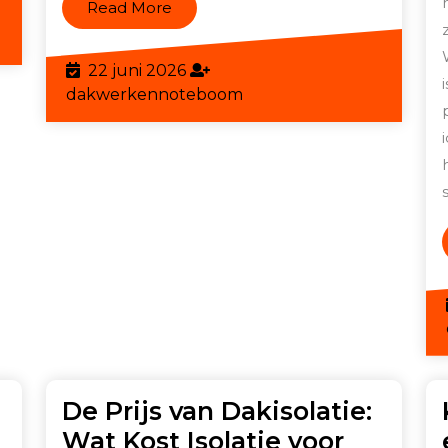
Read
Read More
More
boom
22
22 juni 2026
juni
dakwerkennoteboom
dakwerkennoteboom
2026
De Prijs van Dakisolatie:
Wat Kost Isolatie voor