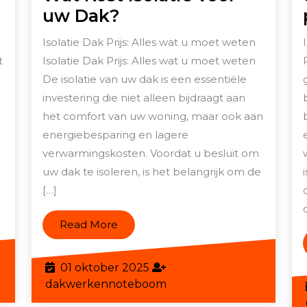
De
uw Dak?
tprijs
Prijs
Isolatie Dak Prijs: Alles wat u moet weten
n
van
t
Isolatie Dak Prijs: Alles wat u moet weten
latie
Dakisolatie:
De isolatie van uw dak is een essentiële
r
Wat
investering die niet alleen bijdraagt aan
rkante
Kost
het comfort van uw woning, maar ook aan
ter:
energiebesparing en lagere
Isolatie
verwarmingskosten. Voordat u besluit om
t
voor
uw dak te isoleren, is het belangrijk om de
aalt
uw
[…]
Dak?
js?
Read
Read More
More
01
01 oktober 2025
boom
oktober
dakwerkennoteboom
dakwerkennoteboom
2025