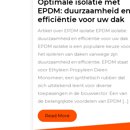
Optimale isolatie met
EPDM: duurzaamheid e
O
efficiëntie voor uw dak
i
Artikel over EPDM isolatie EPDM isolatie:
m
duurzaamheid en efficiëntie voor uw dak
E
EPDM isolatie is een populaire keuze voo
d
het isoleren van daken vanwege zijn
e
duurzaamheid en efficiëntie. EPDM staat
voor Ethyleen Propyleen Dieen
e
Monomeer, een synthetisch rubber dat
v
zich uitstekend leent voor diverse
u
toepassingen in de bouwsector. Een van
d
de belangrijkste voordelen van EPDM […]
Read
Read More
More