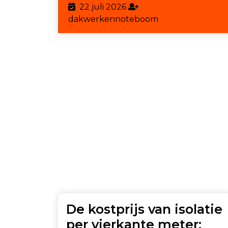
22
22 juli 2026
juli
dakwerkennote
dakwerkennoteboom
2026
De kostprijs van isolatie
per vierkante meter: