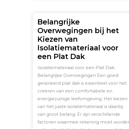
Belangrijke
Overwegingen bij het
Kiezen van
Isolatiemateriaal voor
Belangrijke
een Plat Dak
Overwegin
Isolatiemateriaal voor een Plat Dak:
bij
Belangrijke Overwegingen Een goed
het
geïsoleerd plat dak is essentieel voor het
Kiezen
creëren van een comfortabele en
van
energiezuinige leefomgeving. Het kiezen
van het juiste isolatiemateriaal is daarbij
Isolatiemate
van groot belang. Er zijn verschillende
voor
factoren waarmee rekening moet worde
een