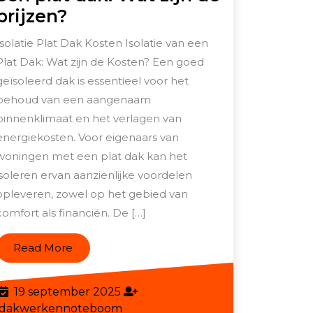
Kosten
prijzen?
van
Isolatie Plat Dak Kosten Isolatie van een
isolatie
Plat Dak: Wat zijn de Kosten? Een goed
voor
geïsoleerd dak is essentieel voor het
een
behoud van een aangenaam
plat
binnenklimaat en het verlagen van
energiekosten. Voor eigenaars van
dak:
woningen met een plat dak kan het
Wat
isoleren ervan aanzienlijke voordelen
zijn
opleveren, zowel op het gebied van
de
comfort als financiën. De […]
prijzen?
Read
Read More
More
19
19 september 2025
september
dakwerkennoteboom
dakwerkennoteboom