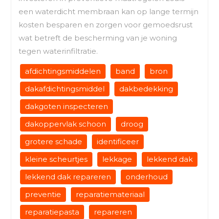
een waterdicht membraan kan op lange termijn
kosten besparen en zorgen voor gemoedsrust
wat betreft de bescherming van je woning
tegen waterinfiltratie.
afdichtingsmiddelen
band
bron
dakafdichtingsmiddel
dakbedekking
dakgoten inspecteren
dakoppervlak schoon
droog
grotere schade
identificeer
kleine scheurtjes
lekkage
lekkend dak
lekkend dak repareren
onderhoud
preventie
reparatiemateriaal
reparatiepasta
repareren