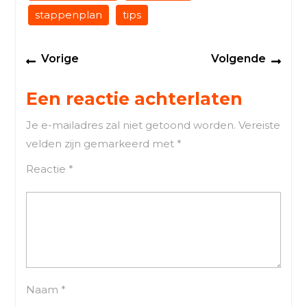
stappenplan
tips
Berichtnavigatie
Previous
Next
Vorige
Volgende
post:
post
Een reactie achterlaten
Je e-mailadres zal niet getoond worden.
Vereiste
velden zijn gemarkeerd met
*
Reactie
*
Naam
*