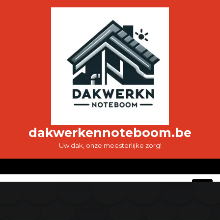
Ga
naar
de
inhoud
dakwerkennoteboom.be
Uw dak, onze meesterlijke zorg!
O
M