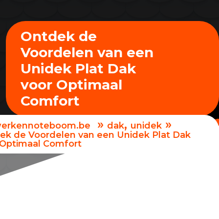
Ontdek de
Voordelen van een
Unidek Plat Dak
voor Optimaal
Comfort
»
,
»
erkennoteboom.be
dak
unidek
ek de Voordelen van een Unidek Plat Dak
 Optimaal Comfort