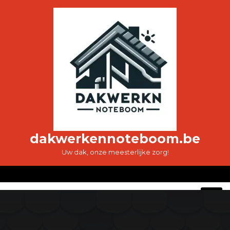
Ga
naar
de
inhoud
dakwerkennoteboom.be
Uw dak, onze meesterlijke zorg!
O
M