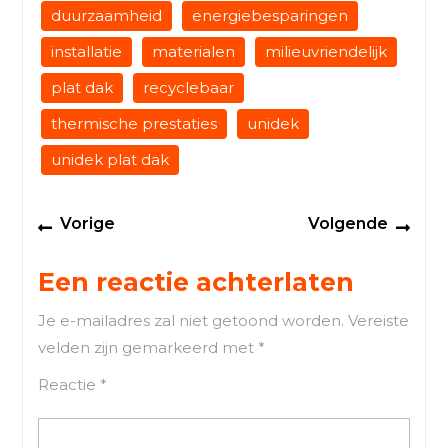
duurzaamheid
energiebesparingen
installatie
materialen
milieuvriendelijk
plat dak
recyclebaar
thermische prestaties
unidek
unidek plat dak
Berichtnavigatie
Previous
Next
Vorige
Volgende
post:
post
Een reactie achterlaten
Je e-mailadres zal niet getoond worden.
Vereiste
velden zijn gemarkeerd met
*
Reactie
*