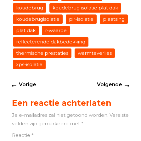
koudebrug
koudebrug isolatie plat dak
koudebrugisolatie
pir-isolatie
plaatsing
plat dak
r-waarde
reflecterende dakbedekking
thermische prestaties
warmteverlies
xps-isolatie
Berichtnavigatie
Previous
Next
Vorige
Volgende
post:
post
Een reactie achterlaten
Je e-mailadres zal niet getoond worden.
Vereiste
velden zijn gemarkeerd met
*
Reactie
*