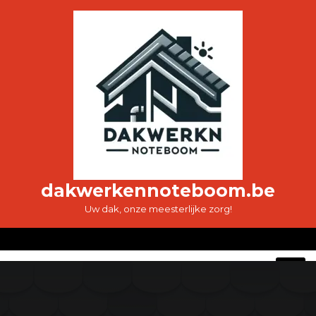
Ga
naar
de
inhoud
dakwerkennoteboom.be
Uw dak, onze meesterlijke zorg!
O
M