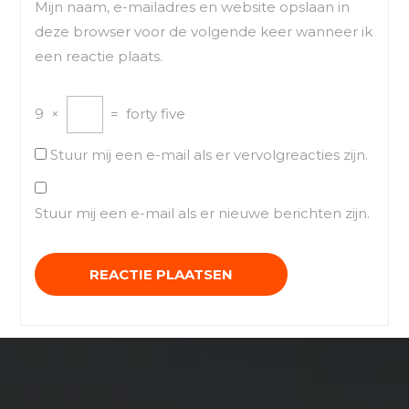
Mijn naam, e-mailadres en website opslaan in
deze browser voor de volgende keer wanneer ik
een reactie plaats.
9
×
=
forty five
Stuur mij een e-mail als er vervolgreacties zijn.
Stuur mij een e-mail als er nieuwe berichten zijn.