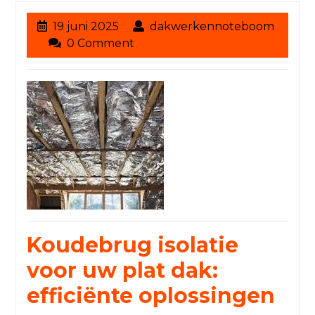
19
19 juni 2025
dakwerkennoteboom
dakwerkennoteboom
juni
0 Comment
2025
Koudebrug isolatie
voor uw plat dak:
efficiënte oplossingen