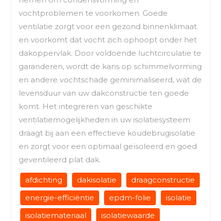
vochtproblemen te voorkomen. Goede
ventilatie zorgt voor een gezond binnenklimaat
en voorkomt dat vocht zich ophoopt onder het
dakoppervlak. Door voldoende luchtcirculatie te
garanderen, wordt de kans op schimmelvorming
en andere vochtschade geminimaliseerd, wat de
levensduur van uw dakconstructie ten goede
komt. Het integreren van geschikte
ventilatiemogelijkheden in uw isolatiesysteem
draagt bij aan een effectieve koudebrugisolatie
en zorgt voor een optimaal geïsoleerd en goed
geventileerd plat dak.
afdichting
dakisolatie
draagconstructie
energie-efficiëntie
epdm-folie
isolatie
isolatiemateriaal
isolatiewaarde