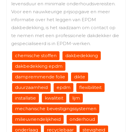
levensduur en minimale onderhoudsvereisten.
Voor een nauwkeurige prijsopgave en meer
informatie over het leggen van EPDM
dakbedekking, is het raadzaam om contact op
te nemen met een professionele dakdekker die
gespecialiseerd is in EPDM-werken.
chemische stoffen
dakbedekking
dakbedekking epdm
dampremmende folie
dikte
duurzaamheid
epdm
flexibiliteit
installatie
kwaliteit
lijm
mechanische bevestigingssystemen
milieuvriendelijkheid
onderhoud
onderlaag
recyclebaar
stevigheid