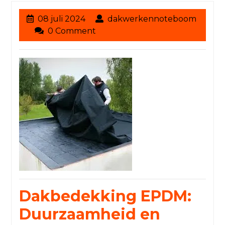
08
08 juli 2024
dakwerkennoteboom
dakwerkennoteboom
juli
0 Comment
2024
Dakbedekking EPDM:
Duurzaamheid en