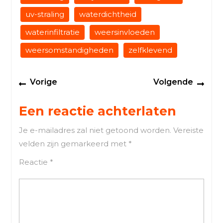
uv-straling
waterdichtheid
waterinfiltratie
weersinvloeden
weersomstandigheden
zelfklevend
Berichtnavigatie
Previous
Next
Vorige
Volgende
post:
post
Een reactie achterlaten
Je e-mailadres zal niet getoond worden.
Vereiste
velden zijn gemarkeerd met
*
Reactie
*