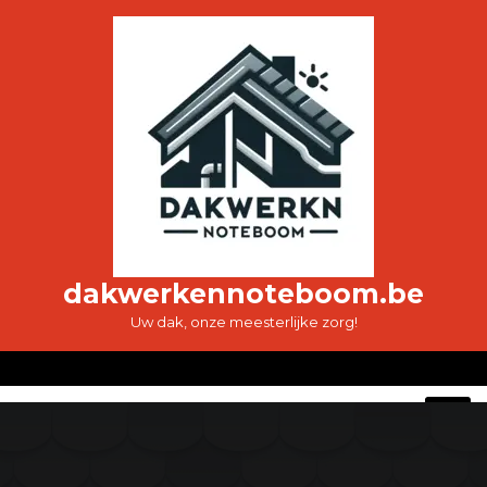
Ga
naar
de
inhoud
dakwerkennoteboom.be
Uw dak, onze meesterlijke zorg!
O
M