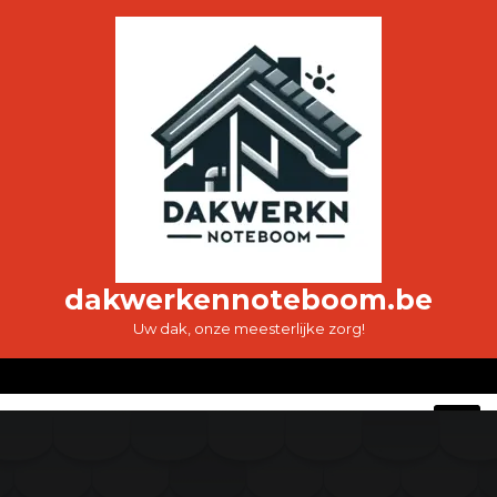
Ga
naar
de
inhoud
dakwerkennoteboom.be
Uw dak, onze meesterlijke zorg!
O
M