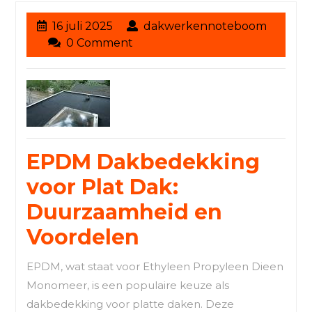
16
16 juli 2025
dakwerkennoteboom
dakwerkennoteboom
juli
0 Comment
2025
EPDM Dakbedekking
voor Plat Dak:
Duurzaamheid en
Voordelen
EPDM, wat staat voor Ethyleen Propyleen Dieen
Monomeer, is een populaire keuze als
dakbedekking voor platte daken. Deze