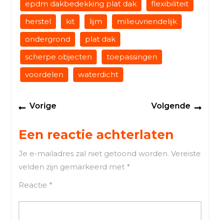
epdm dakbedekking plat dak
flexibiliteit
herstel
kit
lijm
milieuvriendelijk
ondergrond
plat dak
scherpe objecten
toepassingen
voordelen
waterdicht
Berichtnavigatie
Previous
Next
Vorige
Volgende
post:
post
Een reactie achterlaten
Je e-mailadres zal niet getoond worden.
Vereiste
velden zijn gemarkeerd met
*
Reactie
*