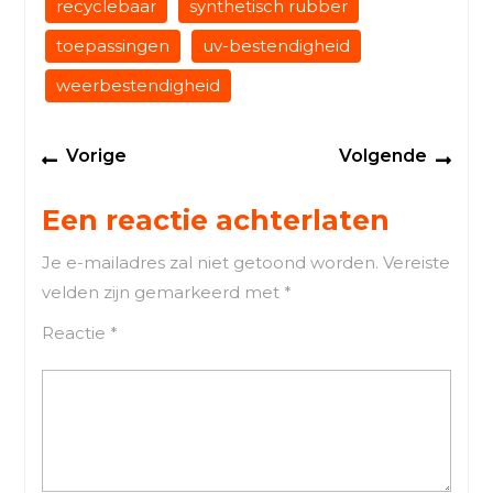
recyclebaar
synthetisch rubber
toepassingen
uv-bestendigheid
weerbestendigheid
Berichtnavigatie
Previous
Next
Vorige
Volgende
post:
post
Een reactie achterlaten
Je e-mailadres zal niet getoond worden.
Vereiste
velden zijn gemarkeerd met
*
Reactie
*