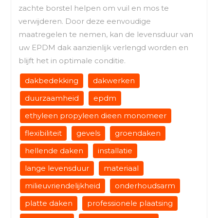
zachte borstel helpen om vuil en mos te
verwijderen. Door deze eenvoudige
maatregelen te nemen, kan de levensduur van
uw EPDM dak aanzienlijk verlengd worden en
blijft het in optimale conditie.
dakbedekking
dakwerken
duurzaamheid
epdm
ethyleen propyleen dieen monomeer
flexibiliteit
gevels
groendaken
hellende daken
installatie
lange levensduur
materiaal
milieuvriendelijkheid
onderhoudsarm
platte daken
professionele plaatsing