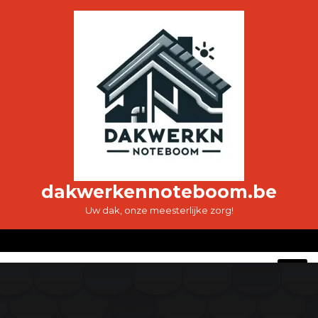
Ga
naar
de
inhoud
dakwerkennoteboom.be
Uw dak, onze meesterlijke zorg!
O
M