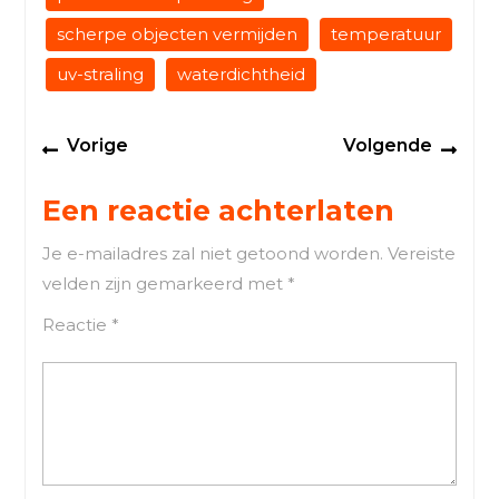
scherpe objecten vermijden
temperatuur
uv-straling
waterdichtheid
Berichtnavigatie
Previous
Next
Vorige
Volgende
post:
post
Een reactie achterlaten
Je e-mailadres zal niet getoond worden.
Vereiste
velden zijn gemarkeerd met
*
Reactie
*