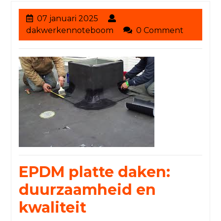
07
07 januari 2025
januari
dakwerkennoteboom
dakwerkennoteboom
0 Comment
2025
EPDM platte daken:
duurzaamheid en
kwaliteit