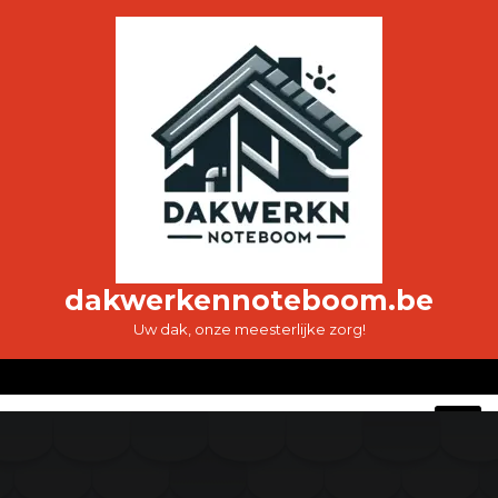
Ga
naar
de
inhoud
dakwerkennoteboom.be
Uw dak, onze meesterlijke zorg!
O
M