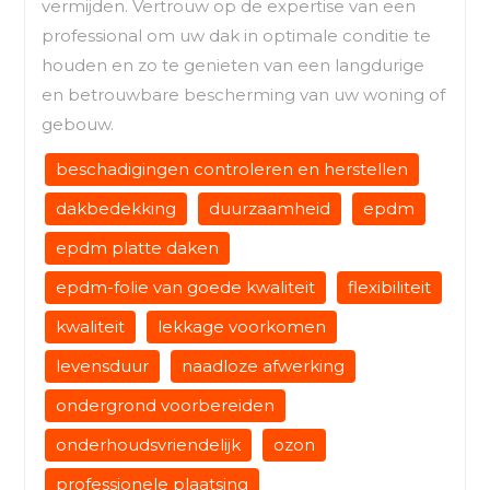
vermijden. Vertrouw op de expertise van een
professional om uw dak in optimale conditie te
houden en zo te genieten van een langdurige
en betrouwbare bescherming van uw woning of
gebouw.
beschadigingen controleren en herstellen
dakbedekking
duurzaamheid
epdm
epdm platte daken
epdm-folie van goede kwaliteit
flexibiliteit
kwaliteit
lekkage voorkomen
levensduur
naadloze afwerking
ondergrond voorbereiden
onderhoudsvriendelijk
ozon
professionele plaatsing