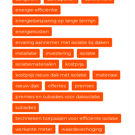
energie-efficiëntie
energiebesparing op lange termijn
energiekosten
ervaring aannemer met isolatie bij daken
installatie
investering
isolatie
isolatiematerialen
kostprijs
kostprijs nieuw dak met isolatie
materiaal
nieuw dak
offertes
premies
premies en subsidies voor dakisolatie
subsidies
technieken toepassen voor efficiënte isolatie
vierkante meter
waardeverhoging