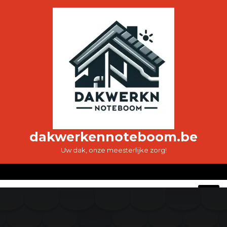
Ga
naar
de
inhoud
dakwerkennoteboom.be
Uw dak, onze meesterlijke zorg!
O
M