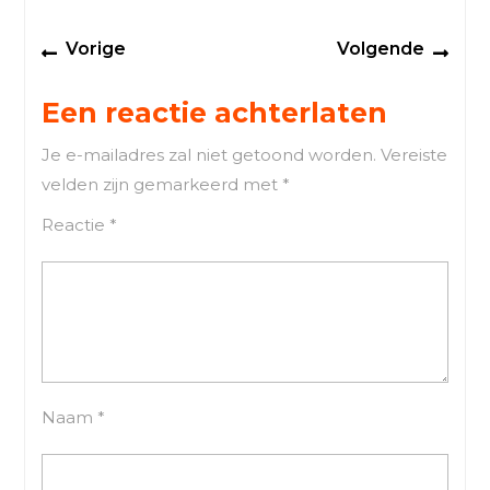
Berichtnavigatie
Previous
Next
Vorige
Volgende
post:
post
Een reactie achterlaten
Je e-mailadres zal niet getoond worden.
Vereiste
velden zijn gemarkeerd met
*
Reactie
*
Naam
*