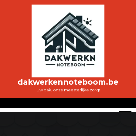
Ga
naar
de
inhoud
dakwerkennoteboom.be
Uw dak, onze meesterlijke zorg!
O
M