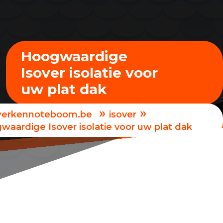
Hoogwaardige
Isover isolatie voor
uw plat dak
»
»
erkennoteboom.be
isover
waardige Isover isolatie voor uw plat dak