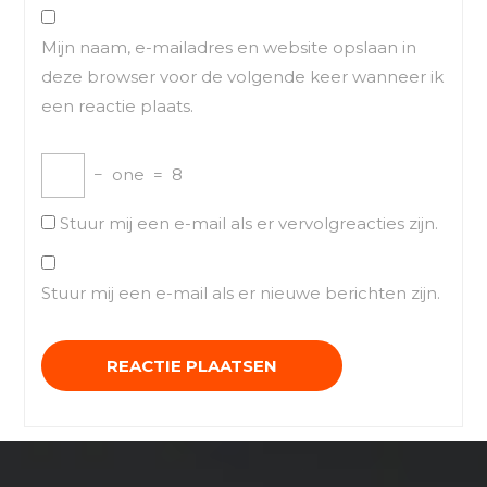
Mijn naam, e-mailadres en website opslaan in
deze browser voor de volgende keer wanneer ik
een reactie plaats.
−
one
=
8
Stuur mij een e-mail als er vervolgreacties zijn.
Stuur mij een e-mail als er nieuwe berichten zijn.