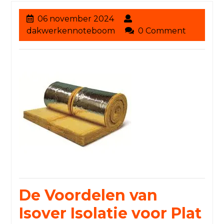
06
06 november 2024
november
dakwerkennoteboom
dakwerkennoteboom
0 Comment
2024
De Voordelen van
Isover Isolatie voor Plat