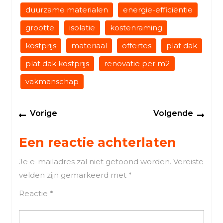
duurzame materialen
energie-efficiëntie
grootte
isolatie
kostenraming
kostprijs
materiaal
offertes
plat dak
plat dak kostprijs
renovatie per m2
vakmanschap
Berichtnavigatie
Previous
Next
Vorige
Volgende
post:
post
Een reactie achterlaten
Je e-mailadres zal niet getoond worden.
Vereiste
velden zijn gemarkeerd met
*
Reactie
*