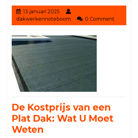
13
13 januari 2025
januari
dakwerkennoteboom
dakwerkennoteboom
0 Comment
2025
De Kostprijs van een
Plat Dak: Wat U Moet
Weten