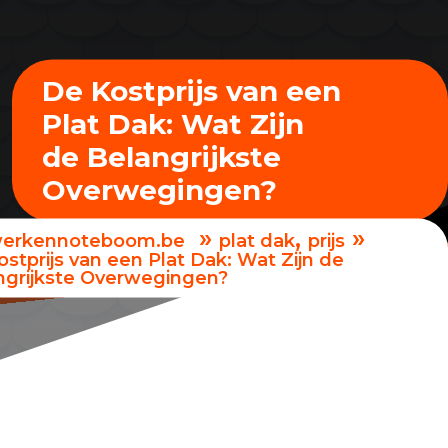
De Kostprijs van een
Plat Dak: Wat Zijn
de Belangrijkste
Overwegingen?
»
,
»
erkennoteboom.be
plat dak
prijs
stprijs van een Plat Dak: Wat Zijn de
ngrijkste Overwegingen?