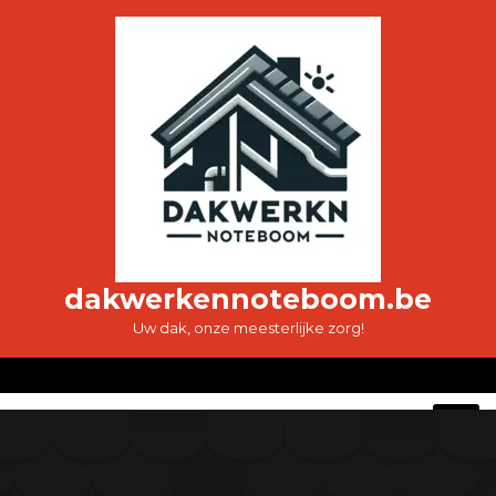
Ga
naar
de
inhoud
dakwerkennoteboom.be
Uw dak, onze meesterlijke zorg!
O
M