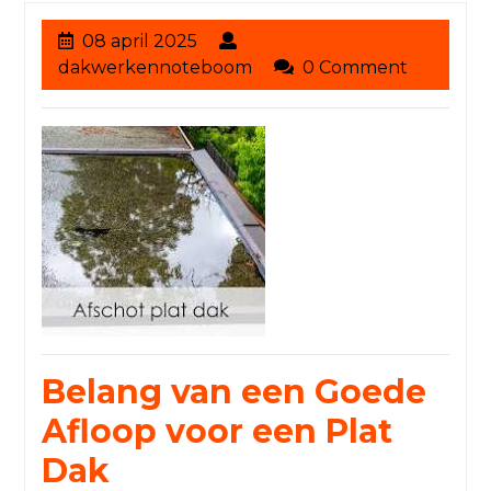
08
08 april 2025
april
dakwerkennoteboom
dakwerkennoteboom
0 Comment
2025
Belang van een Goede
Afloop voor een Plat
Dak