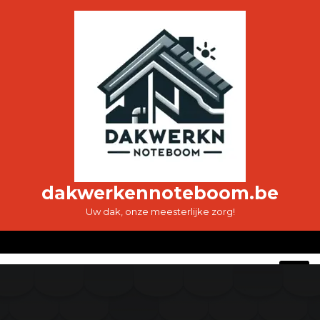
Ga
naar
de
inhoud
dakwerkennoteboom.be
Uw dak, onze meesterlijke zorg!
O
M