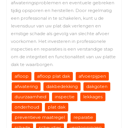
afwateringsproblemen en eventuele gebreken
tijdig opsporen en herstellen. Door regelmatig
een professional in te schakelen, kunt u de
levensduur van uw plat dak verlengen en
ernstige schade als gevolg van slechte afvoer
voorkomen. Het investeren in professionele
inspecties en reparaties is een verstandige stap
om de integriteit en functionaliteit van uw platte
dak te waarborgen.
afloop
afloop plat dak
afvoerpijpen
afwatering
dakbedekking
dakgoten
duurzaamheid
inspectie
lekkages
onderhoud
plat dak
preventieve maatregel
reparatie
schade
scheurtjes
verstoppingen