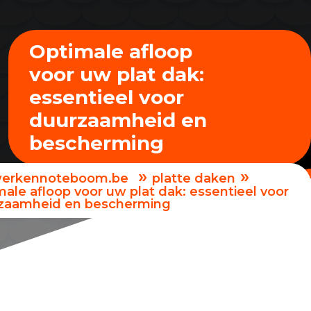
Optimale afloop
voor uw plat dak:
essentieel voor
duurzaamheid en
bescherming
»
»
erkennoteboom.be
platte daken
ale afloop voor uw plat dak: essentieel voor
zaamheid en bescherming