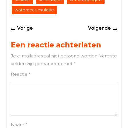
wateraccumulatie
Berichtnavigatie
Previous
Next
Vorige
Volgende
post:
post
Een reactie achterlaten
Je e-mailadres zal niet getoond worden.
Vereiste
velden zijn gemarkeerd met
*
Reactie
*
Naam
*