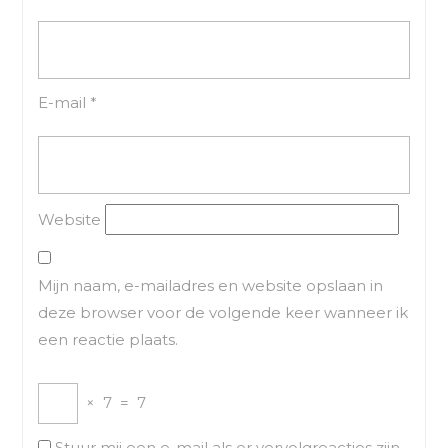
E-mail
*
Website
Mijn naam, e-mailadres en website opslaan in
deze browser voor de volgende keer wanneer ik
een reactie plaats.
×
7
=
7
Stuur mij een e-mail als er vervolgreacties zijn.