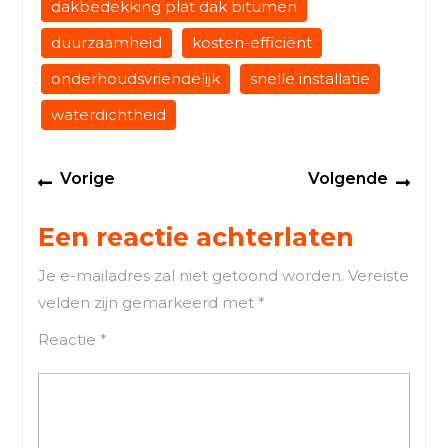
dakbedekking plat dak bitumen
duurzaamheid
kosten-efficiënt
onderhoudsvriendelijk
snelle installatie
waterdichtheid
Berichtnavigatie
Previous
Next
Vorige
Volgende
post:
post
Een reactie achterlaten
Je e-mailadres zal niet getoond worden.
Vereiste
velden zijn gemarkeerd met
*
Reactie
*