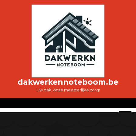
Ga
naar
de
inhoud
dakwerkennoteboom.be
Uw dak, onze meesterlijke zorg!
O
M