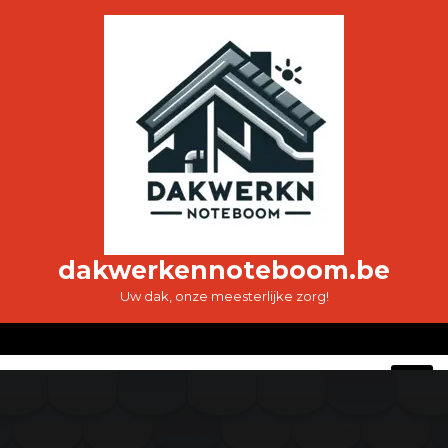
Ga
naar
de
inhoud
dakwerkennoteboom.be
Uw dak, onze meesterlijke zorg!
O
M