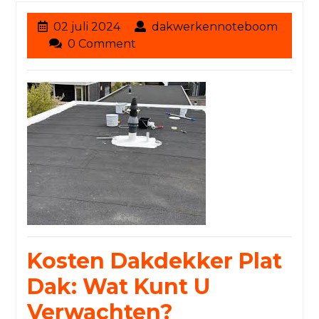
02
02 juli 2024
dakwerkennoteboom
dakwerkennoteboom
juli
0 Comment
2024
Kosten Dakdekker Plat
Dak: Wat Kunt U
Verwachten?