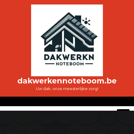
Ga
naar
de
inhoud
dakwerkennoteboom.be
Uw dak, onze meesterlijke zorg!
O
M