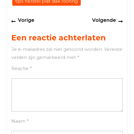
tips herstel plat dak roofing
Berichtnavigatie
Previous
Next
Vorige
Volgende
post:
post
Een reactie achterlaten
Je e-mailadres zal niet getoond worden.
Vereiste
velden zijn gemarkeerd met
*
Reactie
*
Naam
*