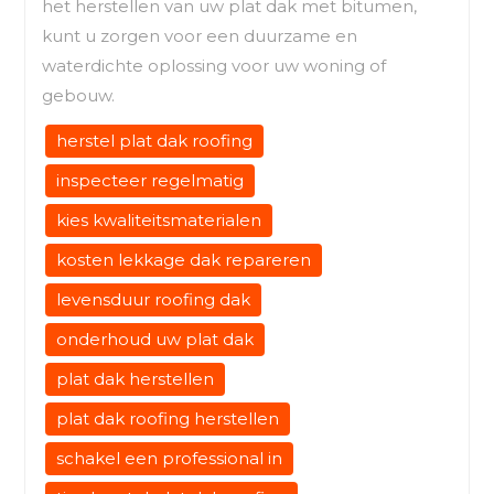
het herstellen van uw plat dak met bitumen,
kunt u zorgen voor een duurzame en
waterdichte oplossing voor uw woning of
gebouw.
herstel plat dak roofing
inspecteer regelmatig
kies kwaliteitsmaterialen
kosten lekkage dak repareren
levensduur roofing dak
onderhoud uw plat dak
plat dak herstellen
plat dak roofing herstellen
schakel een professional in