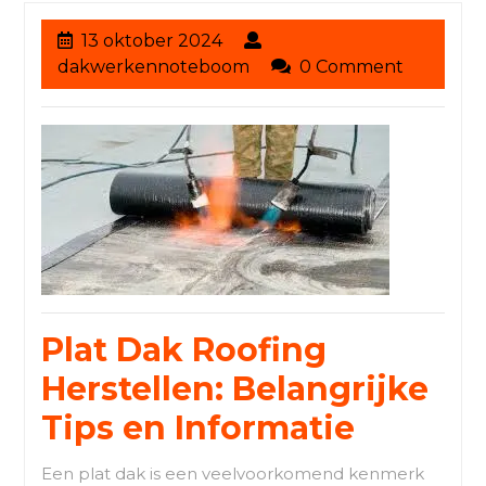
13
13 oktober 2024
oktober
dakwerkennoteboom
dakwerkennoteboom
0 Comment
2024
Plat Dak Roofing
Herstellen: Belangrijke
Tips en Informatie
Een plat dak is een veelvoorkomend kenmerk