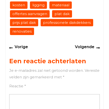
kosten
ligging
materiaal
offertes aanvragen
plat dak
prijs plat dak
professionele dakdekkers
renovaties
Berichtnavigatie
Previous
Next
Vorige
Volgende
post:
post
Een reactie achterlaten
Je e-mailadres zal niet getoond worden.
Vereiste
velden zijn gemarkeerd met
*
Reactie
*