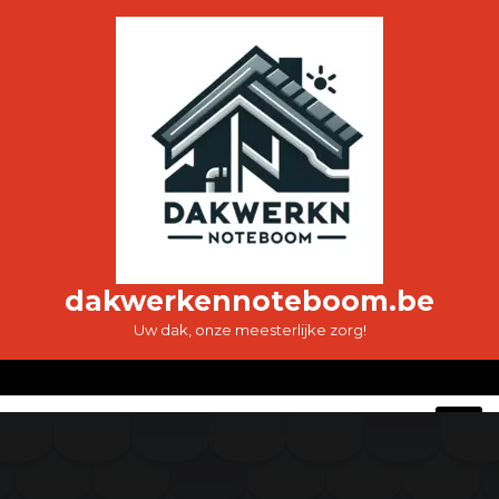
Ga
naar
de
inhoud
dakwerkennoteboom.be
Uw dak, onze meesterlijke zorg!
O
M