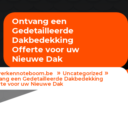
Ontvang een
Gedetailleerde
Dakbedekking
Offerte voor uw
Nieuwe Dak
»
»
erkennoteboom.be
Uncategorized
ang een Gedetailleerde Dakbedekking
rte voor uw Nieuwe Dak