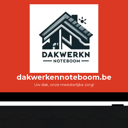
Ga
naar
de
inhoud
dakwerkennoteboom.be
Uw dak, onze meesterlijke zorg!
O
M