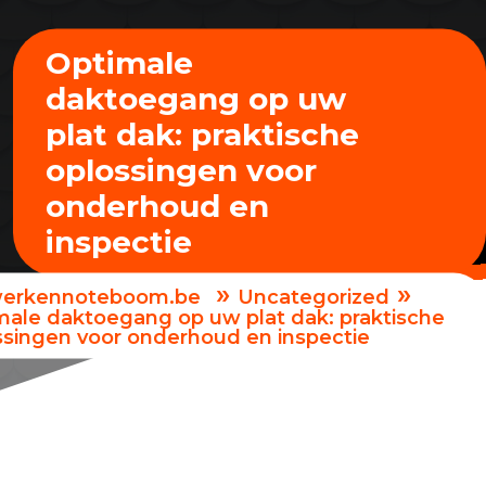
Optimale
daktoegang op uw
plat dak: praktische
oplossingen voor
onderhoud en
inspectie
»
»
erkennoteboom.be
Uncategorized
male daktoegang op uw plat dak: praktische
ssingen voor onderhoud en inspectie