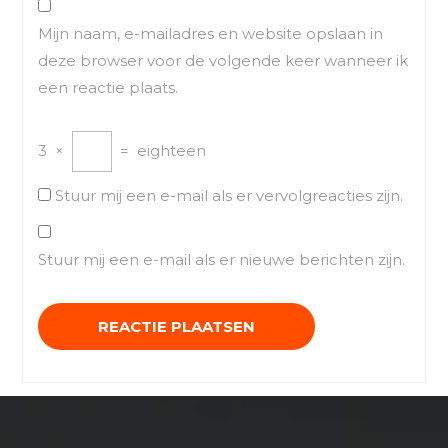
Mijn naam, e-mailadres en website opslaan in
deze browser voor de volgende keer wanneer ik
een reactie plaats.
3
×
=
eighteen
Stuur mij een e-mail als er vervolgreacties zijn.
Stuur mij een e-mail als er nieuwe berichten zijn.