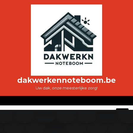
Ga
naar
de
inhoud
dakwerkennoteboom.be
Uw dak, onze meesterlijke zorg!
O
M