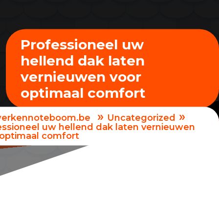
Professioneel uw
hellend dak laten
vernieuwen voor
optimaal comfort
»
»
erkennoteboom.be
Uncategorized
essioneel uw hellend dak laten vernieuwen
 optimaal comfort