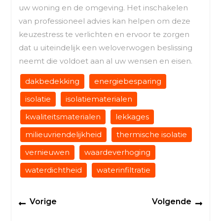
uw woning en de omgeving. Het inschakelen
van professioneel advies kan helpen om deze
keuzestress te verlichten en ervoor te zorgen
dat u uiteindelijk een weloverwogen beslissing
neemt die voldoet aan al uw wensen en eisen.
dakbedekking
energiebesparing
isolatie
isolatiematerialen
kwaliteitsmaterialen
lekkages
milieuvriendelijkheid
thermische isolatie
vernieuwen
waardeverhoging
waterdichtheid
waterinfiltratie
Berichtnavigatie
Previous
Next
Vorige
Volgende
post:
post