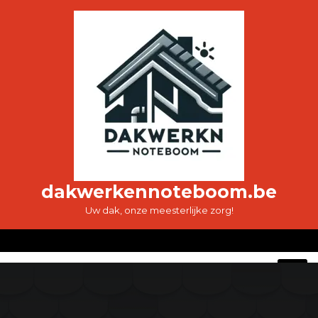
Ga
naar
de
inhoud
dakwerkennoteboom.be
Uw dak, onze meesterlijke zorg!
O
M