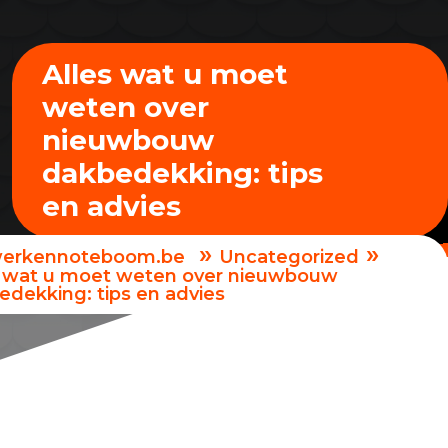
Alles wat u moet
weten over
nieuwbouw
dakbedekking: tips
en advies
»
»
erkennoteboom.be
Uncategorized
s wat u moet weten over nieuwbouw
edekking: tips en advies