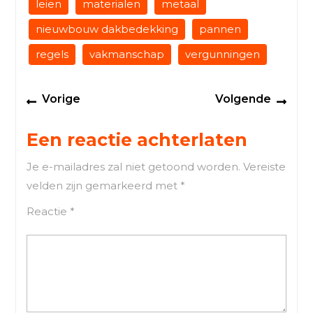
leien
materialen
metaal
nieuwbouw dakbedekking
pannen
regels
vakmanschap
vergunningen
Berichtnavigatie
Previous
Next
Vorige
Volgende
post:
post
Een reactie achterlaten
Je e-mailadres zal niet getoond worden.
Vereiste
velden zijn gemarkeerd met
*
Reactie
*