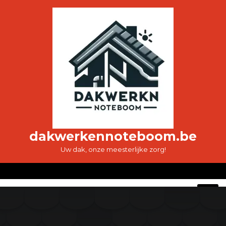
Ga
naar
de
inhoud
dakwerkennoteboom.be
Uw dak, onze meesterlijke zorg!
O
M