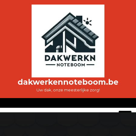
Ga
naar
de
inhoud
dakwerkennoteboom.be
Uw dak, onze meesterlijke zorg!
O
M