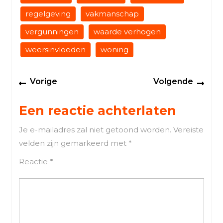
regelgeving
vakmanschap
vergunningen
waarde verhogen
weersinvloeden
woning
Berichtnavigatie
Previous
Next
Vorige
Volgende
post:
post
Een reactie achterlaten
Je e-mailadres zal niet getoond worden.
Vereiste
velden zijn gemarkeerd met
*
Reactie
*