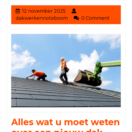
12
12 november 2025
november
dakwerkennoteboom
dakwerkennoteboom
0 Comment
2025
Alles wat u moet weten