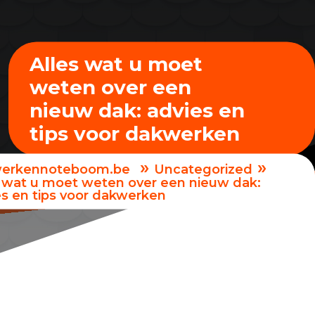
Alles wat u moet
weten over een
nieuw dak: advies en
tips voor dakwerken
»
»
erkennoteboom.be
Uncategorized
s wat u moet weten over een nieuw dak:
es en tips voor dakwerken