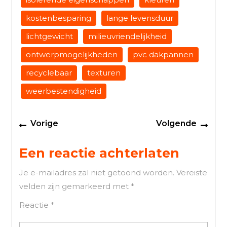
kostenbesparing
lange levensduur
lichtgewicht
milieuvriendelijkheid
ontwerpmogelijkheden
pvc dakpannen
recyclebaar
texturen
weerbestendigheid
Berichtnavigatie
Previous
Next
Vorige
Volgende
post:
post
Een reactie achterlaten
Je e-mailadres zal niet getoond worden.
Vereiste
velden zijn gemarkeerd met
*
Reactie
*