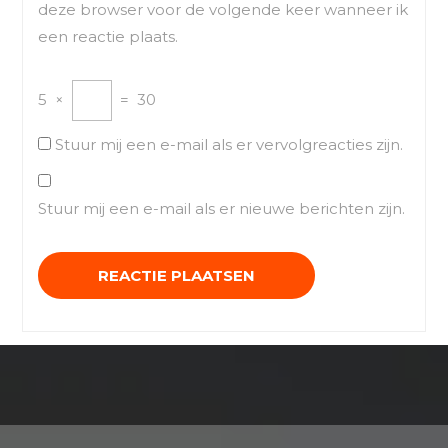
deze browser voor de volgende keer wanneer ik
een reactie plaats.
5
×
=
30
Stuur mij een e-mail als er vervolgreacties zijn.
Stuur mij een e-mail als er nieuwe berichten zijn.