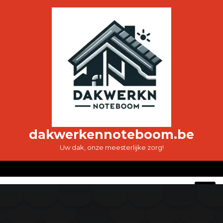
Ga
naar
de
inhoud
dakwerkennoteboom.be
Uw dak, onze meesterlijke zorg!
O
M