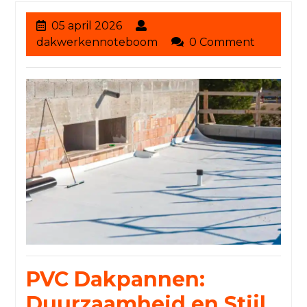
05
05 april 2026
april
dakwerkennoteboom
dakwerkennoteboom
0 Comment
2026
PVC Dakpannen:
Duurzaamheid en Stijl