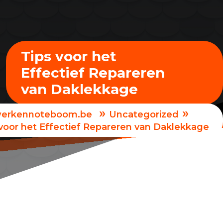
Tips voor het
Effectief Repareren
van Daklekkage
»
»
erkennoteboom.be
Uncategorized
 voor het Effectief Repareren van Daklekkage