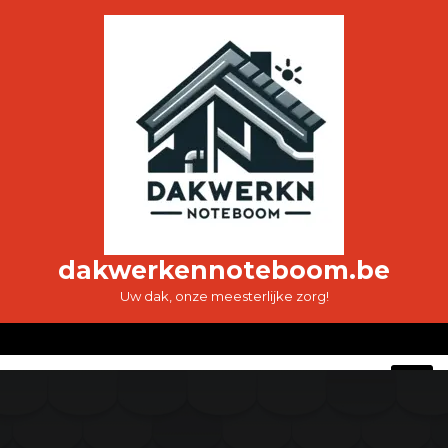
Ga
naar
de
inhoud
dakwerkennoteboom.be
Uw dak, onze meesterlijke zorg!
O
M