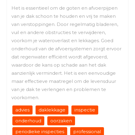
Het is essentieel om de goten en afvoerpijpen
van je dak schoon te houden en vrij te maken
van verstoppingen. Door regelmatig bladeren,
vuil en andere obstructies te verwijderen,
voorkom je wateroverlast en lekkages. Goed
onderhoud van de afvoersystemen zorgt ervoor
dat regenwater efficiënt wordt afgevoerd,
waardoor de kans op schade aan het dak
aanzienlijk vermindert. Het is een eenvoudige
maar effectieve maatregel om de levensduur
van je dak te verlengen en problemen te
voorkomen.
advies
daklekkage
inspectie
onderhoud
oorzaken
periodieke inspecties
professional