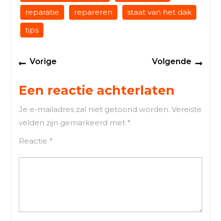
reparatie
repareren
staat van het dak
tips
Berichtnavigatie
Previous
Next
Vorige
Volgende
post:
post
Een reactie achterlaten
Je e-mailadres zal niet getoond worden.
Vereiste
velden zijn gemarkeerd met
*
Reactie
*