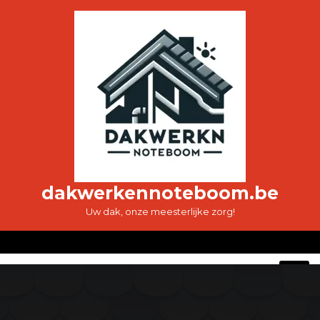
Ga
naar
de
inhoud
dakwerkennoteboom.be
Uw dak, onze meesterlijke zorg!
O
M