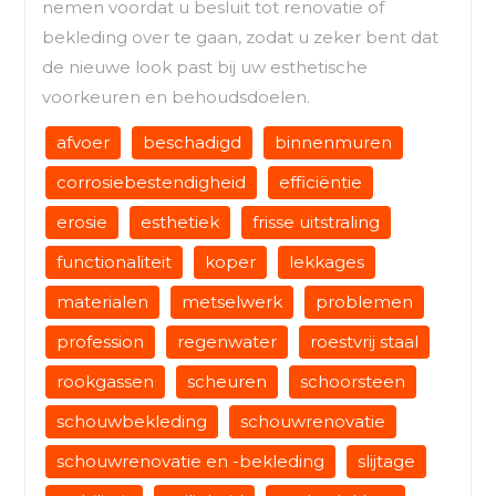
nemen voordat u besluit tot renovatie of
bekleding over te gaan, zodat u zeker bent dat
de nieuwe look past bij uw esthetische
voorkeuren en behoudsdoelen.
afvoer
beschadigd
binnenmuren
corrosiebestendigheid
efficiëntie
erosie
esthetiek
frisse uitstraling
functionaliteit
koper
lekkages
materialen
metselwerk
problemen
profession
regenwater
roestvrij staal
rookgassen
scheuren
schoorsteen
schouwbekleding
schouwrenovatie
schouwrenovatie en -bekleding
slijtage