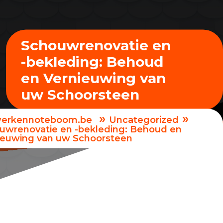
Schouwrenovatie en
-bekleding: Behoud
en Vernieuwing van
uw Schoorsteen
»
»
erkennoteboom.be
Uncategorized
uwrenovatie en -bekleding: Behoud en
ieuwing van uw Schoorsteen