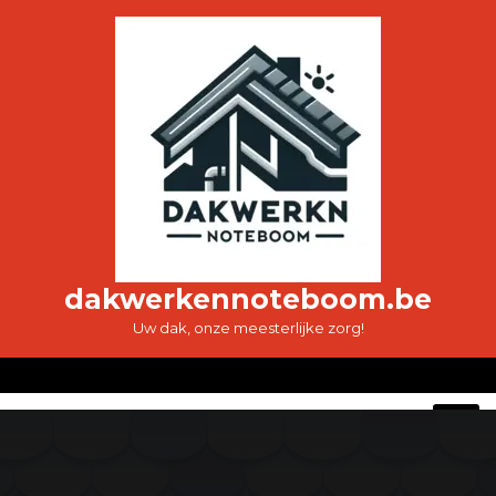
Ga
naar
de
inhoud
dakwerkennoteboom.be
Uw dak, onze meesterlijke zorg!
O
M