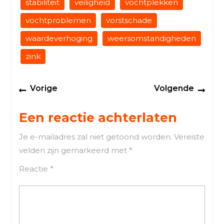
stabiliteit
veiligheid
vochtplekken
vochtproblemen
vorstschade
waardeverhoging
weersomstandigheden
zink
Berichtnavigatie
Previous
Next
Vorige
Volgende
post:
post
Een reactie achterlaten
Je e-mailadres zal niet getoond worden.
Vereiste
velden zijn gemarkeerd met
*
Reactie
*