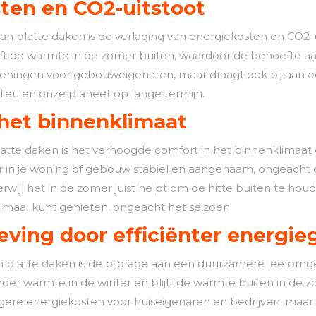
ten en CO2-uitstoot
van platte daken is de verlaging van energiekosten en CO2-
ijft de warmte in de zomer buiten, waardoor de behoefte a
rekeningen voor gebouweigenaren, maar draagt ook bij aan 
ilieu en onze planeet op lange termijn.
het binnenklimaat
platte daken is het verhoogde comfort in het binnenklimaat
uur in je woning of gebouw stabiel en aangenaam, ongeach
erwijl het in de zomer juist helpt om de hitte buiten te hou
imaal kunt genieten, ongeacht het seizoen.
ing door efficiënter energie
an platte daken is de bijdrage aan een duurzamere leefomge
inder warmte in de winter en blijft de warmte buiten in de z
t lagere energiekosten voor huiseigenaren en bedrijven, ma