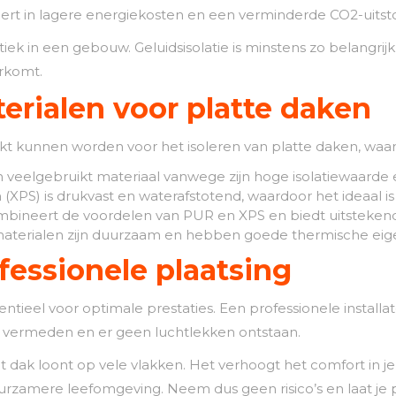
eert in lagere energiekosten en een verminderde CO2-uitst
ek in een gebouw. Geluidsisolatie is minstens zo belangrijk a
rkomt.
terialen voor platte daken
uikt kunnen worden voor het isoleren van platte daken, waa
 veelgebruikt materiaal vanwege zijn hoge isolatiewaarde 
XPS) is drukvast en waterafstotend, waardoor het ideaal is
ombineert de voordelen van PUR en XPS en biedt uitstekend
materialen zijn duurzaam en hebben goede thermische ei
fessionele plaatsing
sentieel voor optimale prestaties. Een professionele installa
 vermeden en er geen luchtlekken ontstaan.
lat dak loont op vele vlakken. Het verhoogt het comfort in j
urzamere leefomgeving. Neem dus geen risico’s en laat je p