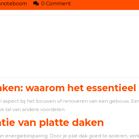
dakwerkennoteboom
nnoteboom
0 Comment
daken: waarom het essentieel 
aal aspect bij het bouwen of renoveren van een gebouw. Een 
 tal van andere voordelen.
atie van platte daken
an energiebesparing. Door je plat dak goed te isoleren, verli