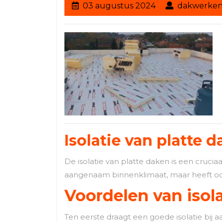
03
03 augustus 2024
dakwerke
augustus
2024
Isolatie van platte 
De isolatie van platte daken is een cruci
aangenaam binnenklimaat, maar heeft ook
Voordelen van isol
Ten eerste draagt een goede isolatie bij a