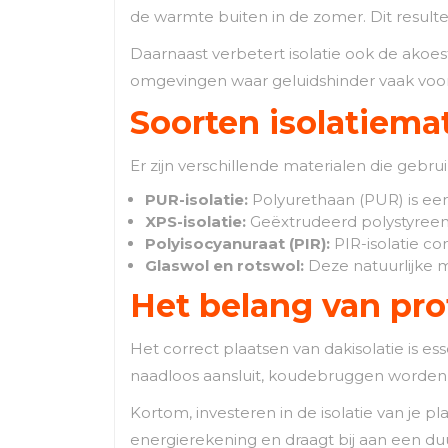
de warmte buiten in de zomer. Dit result
Daarnaast verbetert isolatie ook de akoesti
omgevingen waar geluidshinder vaak voo
Soorten isolatiema
Er zijn verschillende materialen die gebr
PUR-isolatie:
Polyurethaan (PUR) is een
XPS-isolatie:
Geëxtrudeerd polystyreen (
Polyisocyanuraat (PIR):
PIR-isolatie c
Glaswol en rotswol:
Deze natuurlijke 
Het belang van pro
Het correct plaatsen van dakisolatie is es
naadloos aansluit, koudebruggen worden
Kortom, investeren in de isolatie van je p
energierekening en draagt bij aan een du