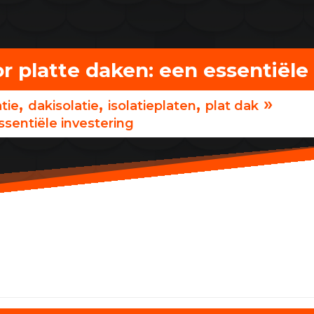
or platte daken: een essentiële
,
,
,
»
atie
dakisolatie
isolatieplaten
plat dak
ssentiële investering