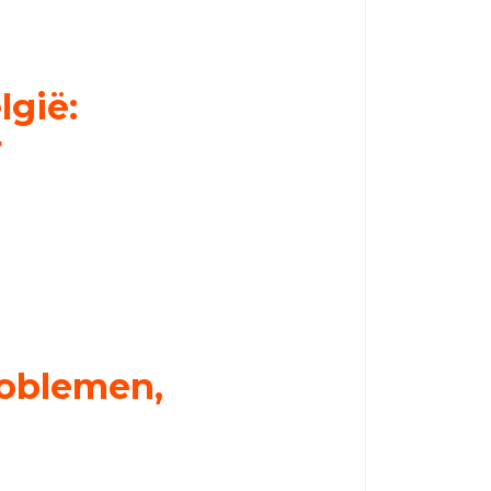
lgië:
r
roblemen,