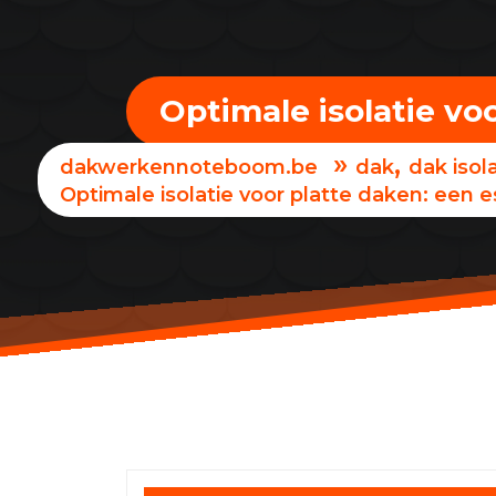
Optimale isolatie vo
»
,
dakwerkennoteboom.be
dak
dak isol
Optimale isolatie voor platte daken: een e