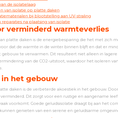
an de isolatielaag
n van isolatie op platte daken
ematerialen bij blootstelling aan UV-straling
reparaties na plaatsing van isolatie
or verminderd warmteverlies
 van platte daken is de energiebesparing die het met zich
voor dat de warmte in de winter binnen blijft en dat er mi
et gebouw te verwarmen. Dit resulteert niet alleen in lage
vermindering van de CO2-uitstoot, waardoor het isoleren v
e.
 in het gebouw
platte daken is de verbeterde akoestiek in het gebouw. Door
k verminderd. Dit zorgt voor een rustige en aangename leef
vaak voorkomt. Goede geluidsisolatie draagt bij aan het co
 kunnen genieten van een serene en geluidsarme omgevin