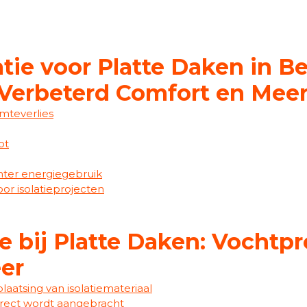
tie voor Platte Daken in Be
 Verbeterd Comfort en Mee
mteverlies
ot
nter energiegebruik
oor isolatieprojecten
ie bij Platte Daken: Vochtp
er
laatsing van isolatiemateriaal
orrect wordt aangebracht