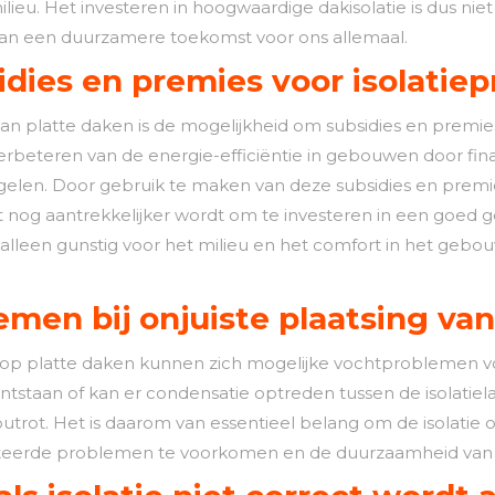
lieu. Het investeren in hoogwaardige dakisolatie is dus nie
aan een duurzamere toekomst voor ons allemaal.
idies en premies voor isolatie
van platte daken is de mogelijkheid om subsidies en premie
erbeteren van de energie-efficiëntie in gebouwen door fin
regelen. Door gebruik te maken van deze subsidies en premi
t nog aantrekkelijker wordt om te investeren in een goed g
 alleen gunstig voor het milieu en het comfort in het ge
men bij onjuiste plaatsing van
aal op platte daken kunnen zich mogelijke vochtproblemen vo
taan of kan er condensatie optreden tussen de isolatiela
utrot. Het is daarom van essentieel belang om de isolatie 
ateerde problemen te voorkomen en de duurzaamheid van 